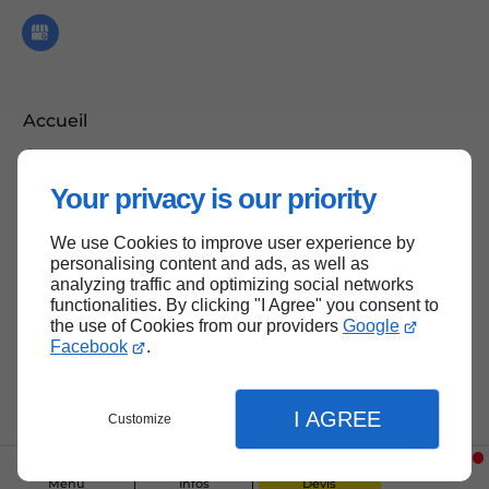
Accueil
Contactez-nous
Mentions légales
Your privacy is our priority
Plan du site
We use Cookies to improve user experience by
personalising content and ads, as well as
analyzing traffic and optimizing social networks
functionalities. By clicking "I Agree" you consent to
Haut de page
the use of Cookies from our providers
Google
Facebook
.
I AGREE
Customize
Menu
Infos
Devis